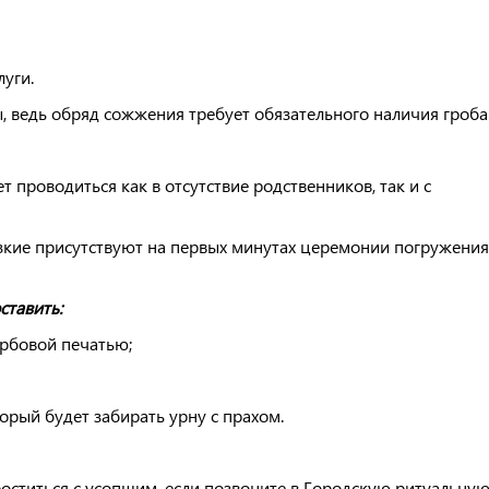
луги.
 ведь обряд сожжения требует обязательного наличия гроба
проводиться как в отсутствие родственников, так и с
зкие присутствуют на первых минутах церемонии погружения
ставить:
ербовой печатью;
орый будет забирать урну с прахом.
роститься с усопшим, если позвоните в Городскую ритуальну