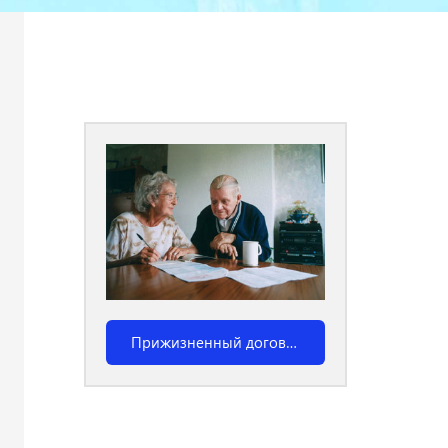
Калькулятор похорон
Прижизненный договор