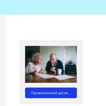
Калькулятор похор
Прижизненный договор