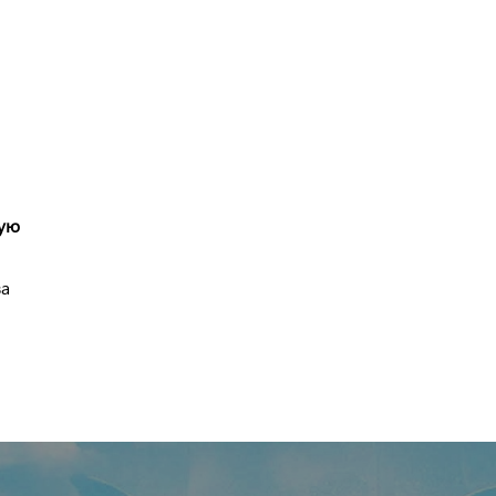
кую
ва